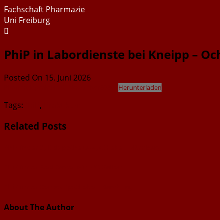
Skip
Fachschaft Pharmazie
to
Uni Freiburg
content
PhiP in Labordienste bei Kneipp – Oc
Posted On 15. Juni 2026
Pharmaziepraktikant_November2026
Herunterladen
Tags:
PhiP
,
Praktikum
Related Posts
PhiP in der Spitalapotheke-Apotheke – Nürnberg
PhiP in der Rechtsmedizin – St Gallen
PhiP in der Centro Apotheke – Hamburg
About The Author