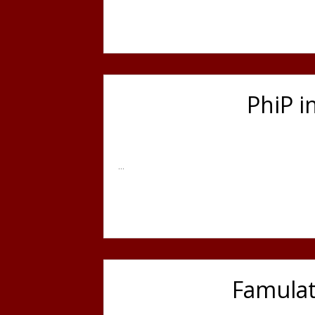
PhiP i
...
Famulat