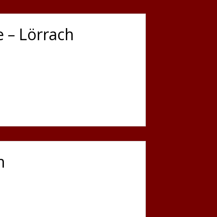
 – Lörrach
h