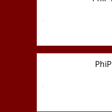
...
PhiP
...