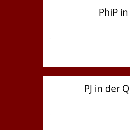
PhiP i
...
PJ in der 
...