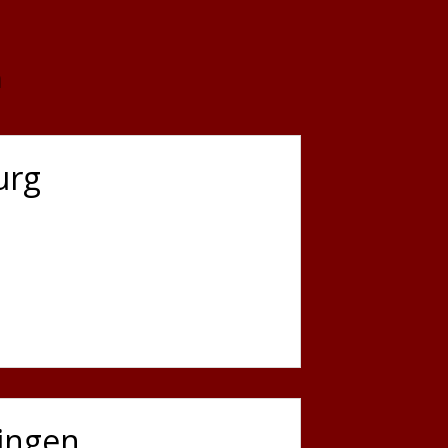
n
urg
lingen