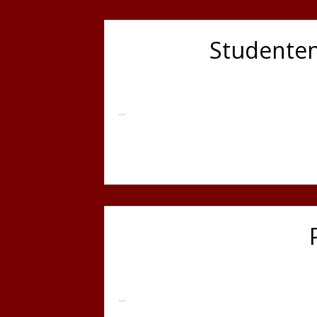
Studenten
...
...